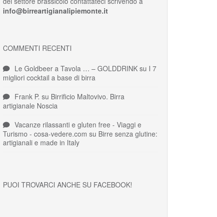
del settore brassicolo contattateci scrivendo a
info@birreartigianalipiemonte.it
COMMENTI RECENTI
Le Goldbeer a Tavola … – GOLDDRINK
su
I 7
migliori cocktail a base di birra
Frank P.
su
Birrificio Maltovivo. Birra
artigianale Noscia
Vacanze rilassanti e gluten free - Viaggi e
Turismo - cosa-vedere.com
su
Birre senza glutine:
artigianali e made in Italy
PUOI TROVARCI ANCHE SU FACEBOOK!