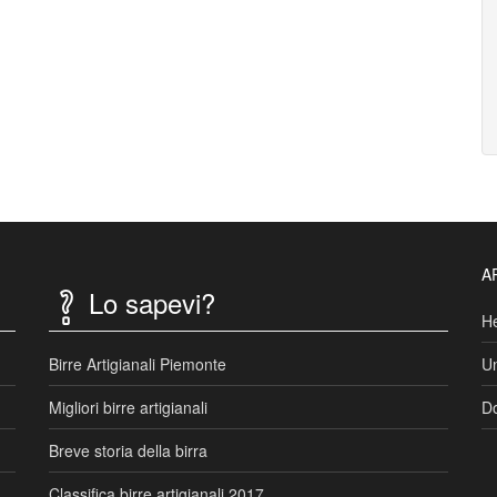
A
Lo sapevi?
He
Birre Artigianali Piemonte
Un
Migliori birre artigianali
Do
Breve storia della birra
Classifica birre artigianali 2017