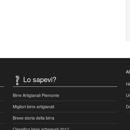
A
Lo sapevi?
He
Birre Artigianali Piemonte
Un
Migliori birre artigianali
Do
Breve storia della birra
Classifica birre artigianali 2017