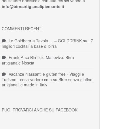
del settore brassicolo contattateci scrivendo a
info@birreartigianalipiemonte.it
COMMENTI RECENTI
Le Goldbeer a Tavola … – GOLDDRINK
su
I 7
migliori cocktail a base di birra
Frank P.
su
Birrificio Maltovivo. Birra
artigianale Noscia
Vacanze rilassanti e gluten free - Viaggi e
Turismo - cosa-vedere.com
su
Birre senza glutine:
artigianali e made in Italy
PUOI TROVARCI ANCHE SU FACEBOOK!