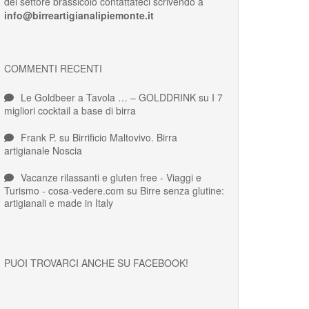
del settore brassicolo contattateci scrivendo a
info@birreartigianalipiemonte.it
COMMENTI RECENTI
Le Goldbeer a Tavola … – GOLDDRINK
su
I 7
migliori cocktail a base di birra
Frank P.
su
Birrificio Maltovivo. Birra
artigianale Noscia
Vacanze rilassanti e gluten free - Viaggi e
Turismo - cosa-vedere.com
su
Birre senza glutine:
artigianali e made in Italy
PUOI TROVARCI ANCHE SU FACEBOOK!