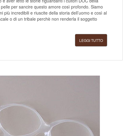
 aver letto le storie riguardanti i cultori DOC della
lla pelle per sancire questo amore così profondo. Siamo
i più incredibili e riuscite della storia dell’uomo e così al
ale o di un tribale perchè non renderla il soggetto
LEGGI TUTTO